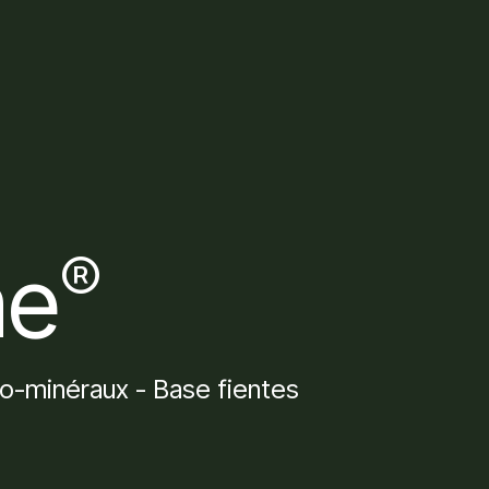
®
ne
o-minéraux - Base fientes