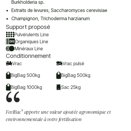
Burkholderia sp.
Extraits de levures, Saccharomyces cerevisiae
Champignon, Trichoderma harzianum
Support proposé
Pulvérulents Line
Organiques Line
Minéraux Line
Conditionnement
Vrac
Vrac pulsé
BigBag 500kg
BigBag 500kg
BigBag 1000kg
Sac 25kg
®
FeelBac
apporte une valeur ajoutée agronomique et
environnementale à votre fertilisation